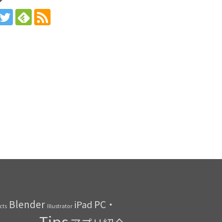
Blender
PC・
iPad
ects
Illustrator
Tips