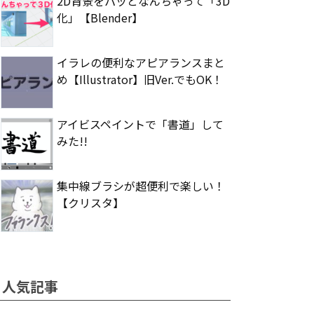
2D背景をパッとなんちゃって「3D
化」【Blender】
イラレの便利なアピアランスまと
め【Illustrator】旧Ver.でもOK！
アイビスペイントで「書道」して
みた!!
集中線ブラシが超便利で楽しい！
【クリスタ】
人気記事