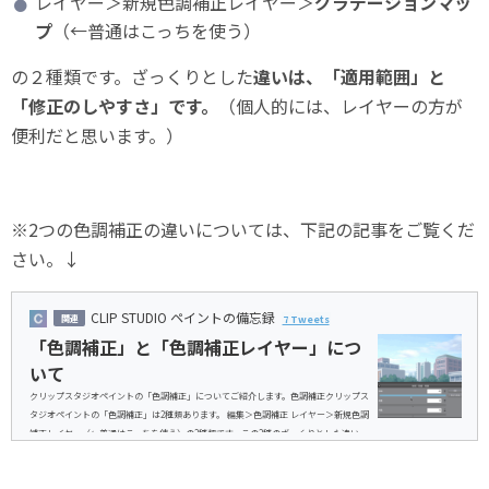
レイヤー＞新規色調補正レイヤー＞
グラデーションマッ
プ
（←普通はこっちを使う）
の２種類です。ざっくりとした
違いは、「適用範囲」と
「修正のしやすさ」です。
（個人的には、レイヤーの方が
便利だと思います。）
※2つの色調補正の違いについては、下記の記事をご覧くだ
さい。↓
CLIP STUDIO ペイントの備忘録
7 Tweets
「色調補正」と「色調補正レイヤー」につ
いて
クリップスタジオペイントの「色調補正」についてご紹介します。色調補正クリップス
タジオペイントの「色調補正」は2種類あります。 編集＞色調補正 レイヤー＞新規色調
補正レイヤー（←普通はこっちを使う）の2種類です。この2種のざっくりとした違い
は、「適用範囲」と「修正のしやすさ」です。（個人的には、レイヤーの方が便利だと
思います。）違いを説明するために、下記のような「2つのレイヤーを重ねた画像ファイ
ル」を用意しました。これに、色調補正の内の「色相・彩度・明度」を見本としてそれ