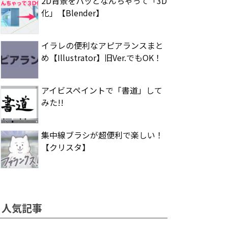
2D背景をパッとなんちゃって「3D
化」【Blender】
イラレの便利なアピアランスまと
め【Illustrator】旧Ver.でもOK！
アイビスペイントで「書道」して
みた!!
集中線ブラシが超便利で楽しい！
【クリスタ】
人気記事